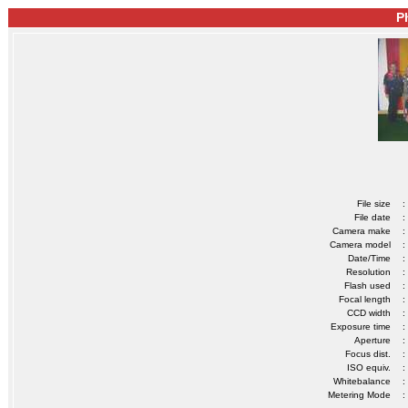
P
File size
:
File date
:
Camera make
:
Camera model
:
Date/Time
:
Resolution
:
Flash used
:
Focal length
:
CCD width
:
Exposure time
:
Aperture
:
Focus dist.
:
ISO equiv.
:
Whitebalance
:
Metering Mode
: