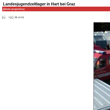
Landesjugendzeltlager in Hart bei Graz
[photo properties]
36 of 41